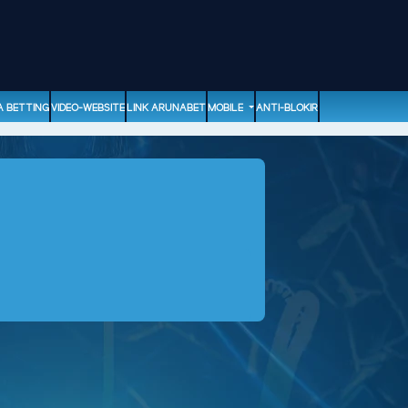
A BETTING
VIDEO-WEBSITE
LINK ARUNABET
MOBILE
ANTI-BLOKIR