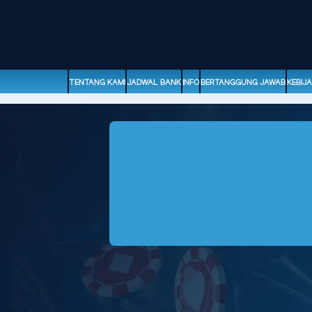
TENTANG KAMI
JADWAL BANK
INFO
BERTANGGUNG JAWAB
KEBIJ